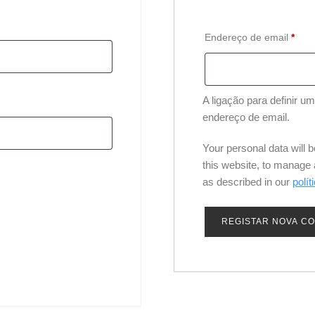
Obri
Endereço de email
*
A ligação para definir 
endereço de email.
Your personal data will 
this website, to manage
as described in our
polít
REGISTAR NOVA C