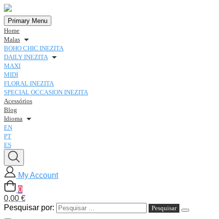
Primary Menu
Home
Malas
BOHO CHIC INEZITA
DAILY INEZITA
MAXI
MIDI
FLORAL INEZITA
SPECIAL OCCASION INEZITA
Acessórios
Blog
Idioma
EN
PT
ES
My Account
0
0,00 €
Pesquisar por: