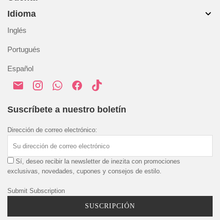
Contacta con nosotros
Accesorios
Idioma
Devoluciones y cambios
Mi cuenta
Blog
Resolución alternativa de disputas
Inglés
Historial de pedidos
Envío y entrega
Portugués
Pago y seguridad
Español
Política de Privacidad
Política de Cookies
Términos y condiciones
Suscríbete a nuestro boletín
Dirección de correo electrónico:
Sí, deseo recibir la newsletter de inezita con promociones
exclusivas, novedades, cupones y consejos de estilo.
Submit Subscription