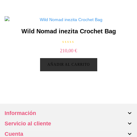
o
n
0
d
e
5
Wild Nomad inezita Crochet Bag
V
210,00
€
a
l
o
r
AÑADIR AL CARRITO
a
d
o
c
o
n
0
d
e
5
Información
Servicio al cliente
Sobre nosotros
Cuenta
Maletas
Contacta con nosotros