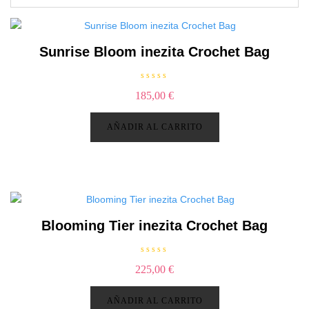
Sunrise Bloom inezita Crochet Bag
V
185,00
€
a
l
o
r
AÑADIR AL CARRITO
a
d
o
c
o
n
0
d
e
5
Blooming Tier inezita Crochet Bag
V
225,00
€
a
l
o
r
AÑADIR AL CARRITO
a