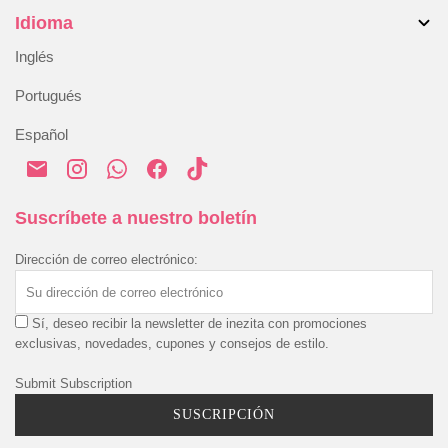
Accesorios
Idioma
Devoluciones y cambios
Mi cuenta
Blog
Resolución alternativa de disputas
Inglés
Historial de pedidos
Envío y entrega
Portugués
Pago y seguridad
Español
Política de Privacidad
Política de Cookies
Términos y condiciones
Suscríbete a nuestro boletín
Dirección de correo electrónico:
Sí, deseo recibir la newsletter de inezita con promociones
exclusivas, novedades, cupones y consejos de estilo.
Submit Subscription