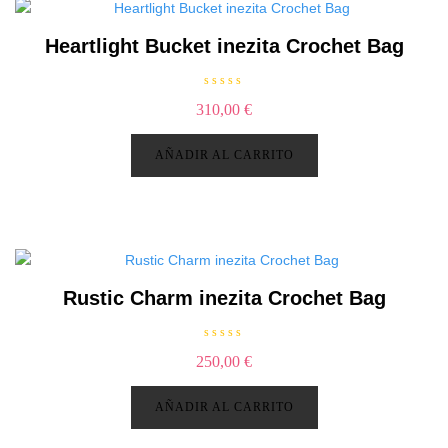
e
5
Heartlight Bucket inezita Crochet Bag
V
310,00
€
a
l
o
r
AÑADIR AL CARRITO
a
d
o
c
o
n
0
d
e
5
Rustic Charm inezita Crochet Bag
V
250,00
€
a
l
o
r
AÑADIR AL CARRITO
a
d
o
c