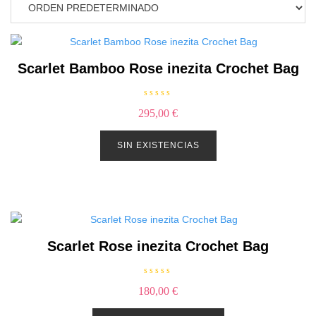
Scarlet Bamboo Rose inezita Crochet Bag
V
295,00
€
a
l
o
r
SIN EXISTENCIAS
a
d
o
c
o
n
0
d
e
5
Scarlet Rose inezita Crochet Bag
V
180,00
€
a
l
o