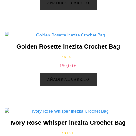
r
AÑADIR AL CARRITO
a
d
o
c
o
n
0
d
e
5
Golden Rosette inezita Crochet Bag
V
150,00
€
a
l
o
r
AÑADIR AL CARRITO
a
d
o
c
o
n
0
d
e
5
Ivory Rose Whisper inezita Crochet Bag