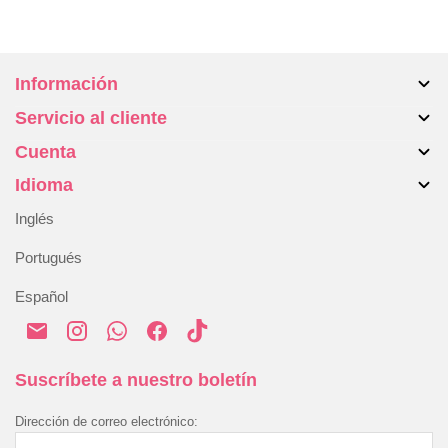
0
d
e
5
Información
Servicio al cliente
Sobre nosotros
Cuenta
Maletas
Contacta con nosotros
Accesorios
Idioma
Devoluciones y cambios
Mi cuenta
Blog
Resolución alternativa de disputas
Inglés
Historial de pedidos
Envío y entrega
Portugués
Pago y seguridad
Español
Política de Privacidad
Política de Cookies
Términos y condiciones
Suscríbete a nuestro boletín
Dirección de correo electrónico: