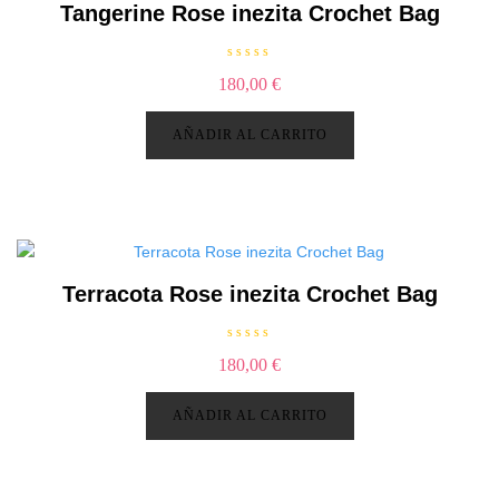
Tangerine Rose inezita Crochet Bag
V
180,00
€
a
l
o
r
AÑADIR AL CARRITO
a
d
o
c
o
n
0
d
e
5
Terracota Rose inezita Crochet Bag
V
180,00
€
a
l
o
r
AÑADIR AL CARRITO
a
d
o
c
o
n