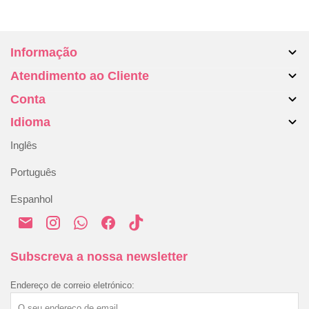
Informação
Atendimento ao Cliente
Sobre nós
Conta
Malas
Contate-nos
Acessórios
Idioma
Devoluções e trocas
A minha conta
Blog
Resolução Alternativa de Litígios
Inglês
Histórico de encomendas
Envio e entrega
Português
Pagamento e segurança
Espanhol
Política de Privacidade
Política de Cookies
Termos e Condições
Subscreva a nossa newsletter
Endereço de correio eletrónico: