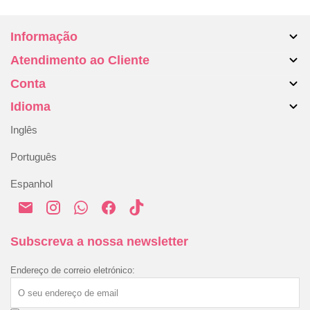
Informação
Atendimento ao Cliente
Sobre nós
Conta
Malas
Contate-nos
Acessórios
Idioma
Devoluções e trocas
A minha conta
Blog
Resolução Alternativa de Litígios
Inglês
Histórico de encomendas
Envio e entrega
Português
Pagamento e segurança
Espanhol
Política de Privacidade
Política de Cookies
Termos e Condições
Subscreva a nossa newsletter
Endereço de correio eletrónico: