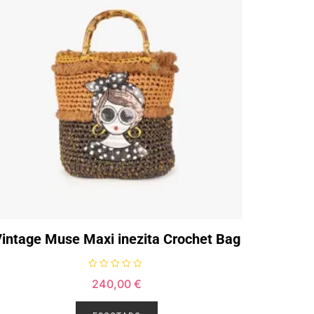
intage Muse Maxi inezita Crochet Bag
A
240,00
€
v
a
l
i