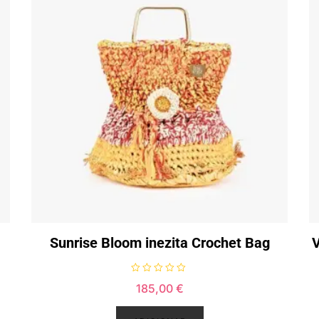
Sunrise Bloom inezita Crochet Bag
V
A
185,00
€
v
a
l
i