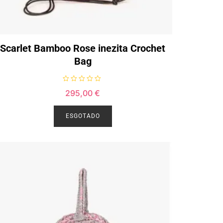
Scarlet Bamboo Rose inezita Crochet
Bag
A
295,00
€
v
a
l
i
ESGOTADO
a
ç
ã
o
0
d
e
5