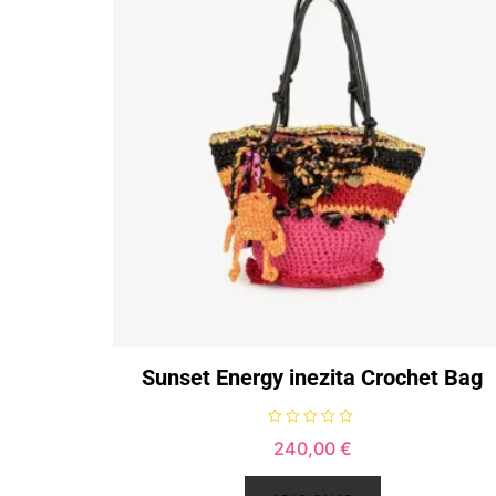
Sunset Energy inezita Crochet Bag
A
240,00
€
v
a
l
i