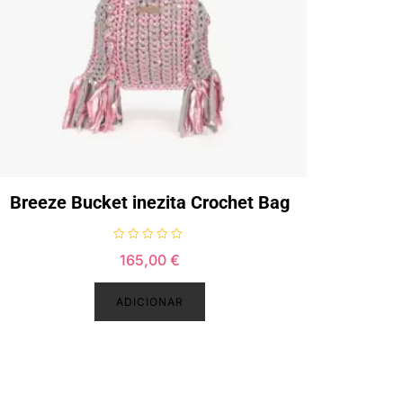
Breeze Bucket inezita Crochet Bag
A
165,00
€
v
a
l
i
ADICIONAR
a
ç
ã
o
0
d
e
5