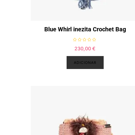
Blue Whirl inezita Crochet Bag
A
230,00
€
v
a
l
i
ADICIONAR
a
ç
ã
o
0
d
e
5