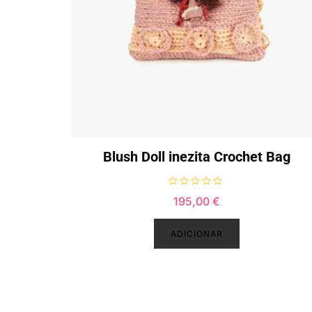
Blush Doll inezita Crochet Bag
A
195,00
€
v
a
l
i
ADICIONAR
a
ç
ã
o
0
d
e
5