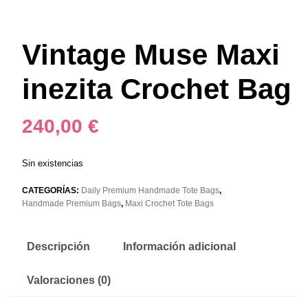
Vintage Muse Maxi
inezita Crochet Bag
240,00
€
Sin existencias
CATEGORÍAS:
Daily Premium Handmade Tote Bags
,
Handmade Premium Bags
,
Maxi Crochet Tote Bags
Descripción
Información adicional
Valoraciones (0)