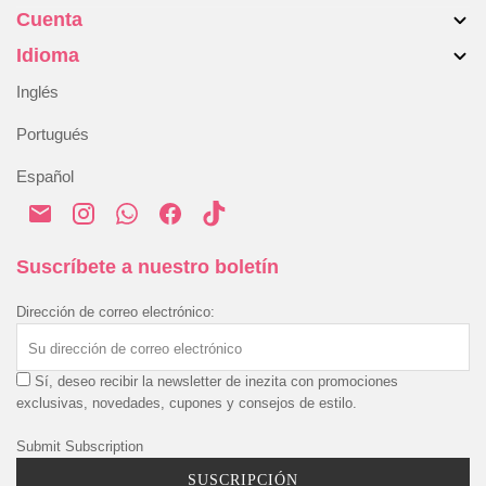
Cuenta
Maletas
Contacta con nosotros
Accesorios
Idioma
Devoluciones y cambios
Mi cuenta
Blog
Resolución alternativa de disputas
Inglés
Historial de pedidos
Envío y entrega
Portugués
Pago y seguridad
Español
Política de Privacidad
Política de Cookies
Términos y condiciones
Suscríbete a nuestro boletín
Dirección de correo electrónico:
Sí, deseo recibir la newsletter de inezita con promociones
exclusivas, novedades, cupones y consejos de estilo.
Submit Subscription