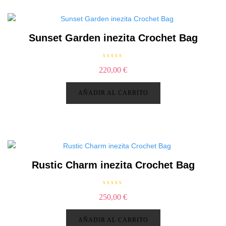
0
d
e
5
Sunset Garden inezita Crochet Bag
V
220,00
€
a
l
o
r
AÑADIR AL CARRITO
a
d
o
c
o
n
0
d
e
5
Rustic Charm inezita Crochet Bag
V
250,00
€
a
l
o
r
AÑADIR AL CARRITO
a